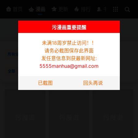
排行
书架
首页
漫画
更新
排行
书架
污漫画重要提醒
为防迷路请截图此页面，发任意信息到获最新网址:
5555manhua@gmail.com
未满18周岁禁止访问！！
请务必截图保存此界面
所有分类
韩漫
日漫
3D漫画
真人
短篇
同性
发任意信息到获最新网址:
5555manhua@gmail.com
全部
已完结
更新中
按时间
按阅读