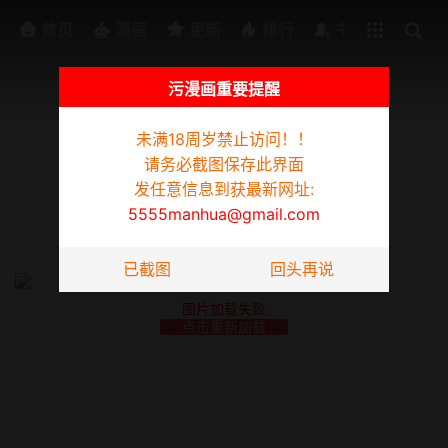
排行
书架
首页
漫画
更新
排行
书架
污漫画重要提醒
未满18周岁禁止访问！！
为防迷路请截图此页面，发任意信息到获最新网址:
5555manhua@gmail.com
请务必截图保存此界面
保镳
发任意信息到获最新网址:
5555manhua@gmail.com
第16话
图片加载失败
点击重新加载