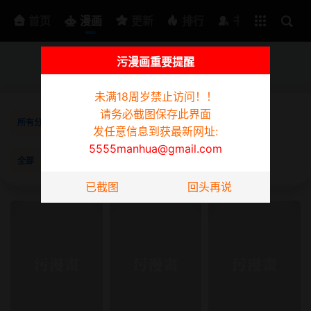
排行
书架
首页
漫画
更新
排行
书架
污漫画重要提醒
为防迷路请截图此页面，发任意信息到获最新网址:
5555manhua@gmail.com
未满18周岁禁止访问！！
请务必截图保存此界面
所有分类
韩漫
日漫
3D漫画
真人
短篇
同性
发任意信息到获最新网址:
5555manhua@gmail.com
全部
已完结
更新中
按时间
按阅读