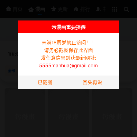
排行
书架
首页
漫画
更新
排行
书架
污漫画重要提醒
为防迷路请截图此页面，发任意信息到获最新网址:
5555manhua@gmail.com
未满18周岁禁止访问！！
请务必截图保存此界面
所有分类
韩漫
日漫
3D漫画
真人
短篇
同性
发任意信息到获最新网址:
5555manhua@gmail.com
全部
已完结
更新中
按时间
按阅读