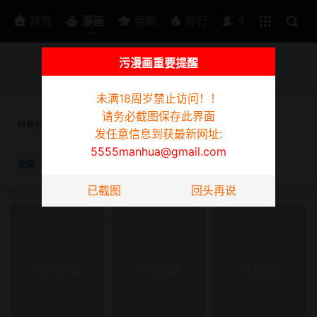
排行
书架
首页
漫画
更新
排行
书架
污漫画重要提醒
为防迷路请截图此页面，发任意信息到获最新网址:
5555manhua@gmail.com
未满18周岁禁止访问！！
请务必截图保存此界面
所有分类
韩漫
日漫
3D漫画
真人
短篇
同性
发任意信息到获最新网址:
5555manhua@gmail.com
全部
已完结
更新中
按时间
按阅读